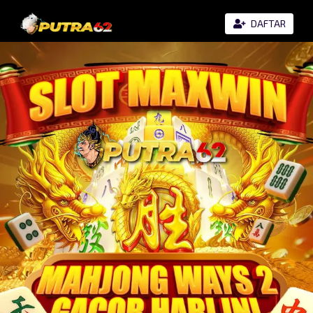
DAFTAR